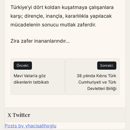
Türkiye’yi dört koldan kuşatmaya çalışanlara
karşı; dirençle, inançla, kararlılıkla yapılacak
mücadelenin sonucu mutlak zaferdir.
Zira zafer inananlarındır…
Yazı
Önceki:
Sonraki:
gezinmesi
Mavi Vatan’a göz
38.yılında Kıbrıs Türk
dikenlerin tatbikatı
Cumhuriyeti ve Türk
Devletleri Birliği
Twitter
Posts by yhacisalihoglu