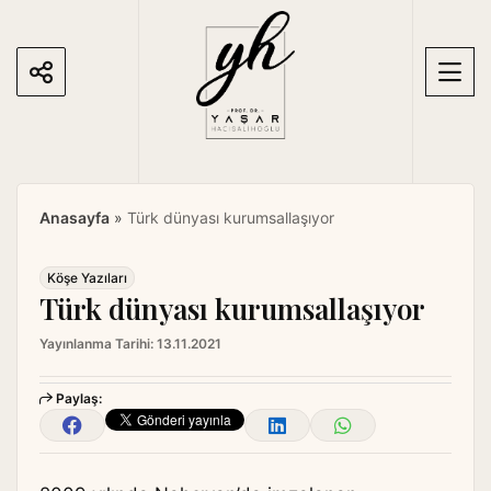
S
k
i
p
t
o
c
o
Anasayfa
»
Türk dünyası kurumsallaşıyor
n
t
e
Köşe Yazıları
Türk dünyası kurumsallaşıyor
n
t
Yayınlanma Tarihi:
13.11.2021
Paylaş: