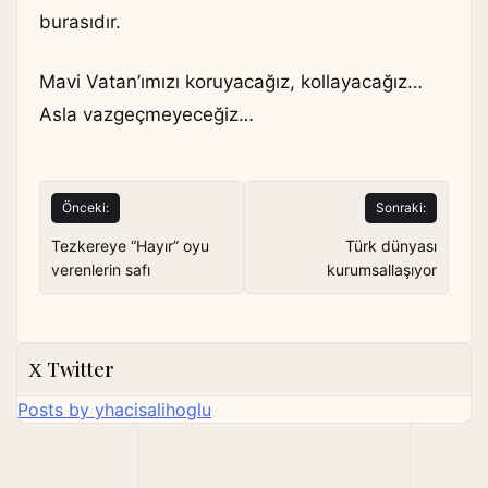
burasıdır.
Mavi Vatan’ımızı koruyacağız, kollayacağız…
Asla vazgeçmeyeceğiz…
Yazı
Önceki:
Sonraki:
gezinmesi
Tezkereye “Hayır” oyu
Türk dünyası
verenlerin safı
kurumsallaşıyor
Twitter
Posts by yhacisalihoglu