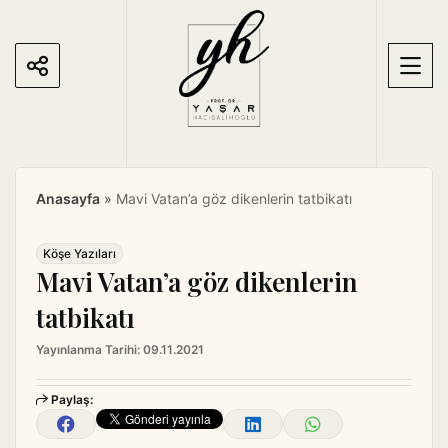
S
k
i
p
t
o
c
o
Anasayfa
»
Mavi Vatan’a göz dikenlerin tatbikatı
n
t
e
Köşe Yazıları
Mavi Vatan’a göz dikenlerin
n
t
tatbikatı
Yayınlanma Tarihi:
09.11.2021
Paylaş: