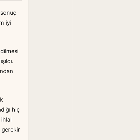
n sonuç
m iyi
edilmesi
şıldı.
ından
ük
dığı hiç
ihlal
 gerekir