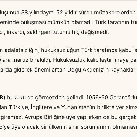
uşunun 38.yılındayız. 52 yıldır süren müzakerelerde
r zeminde buluşması mümkün olamadı. Türk tarafının tü
ı, inkarcı, saldırgan tutumu hiç değişmedi.
an adaletsizliğin, hukuksuzluğun Türk tarafınca kabul 
lara maruz bırakıldı. Hukuksuzluk kalıcılaştırılmaya çalı
llarda giderek önemi artan Doğu Akdeniz’in kaynaklar
ği(AB) hukuku da görmezden gelindi. 1959-60 Garantörl
n Türkiye, İngiltere ve Yunanistan’ın birlikte yer alma
k giremez. Avrupa Birliğine üye yapılırken de bu gerçek 
’ye üye olacak bir ülkenin sınır sorunlarının olmaması