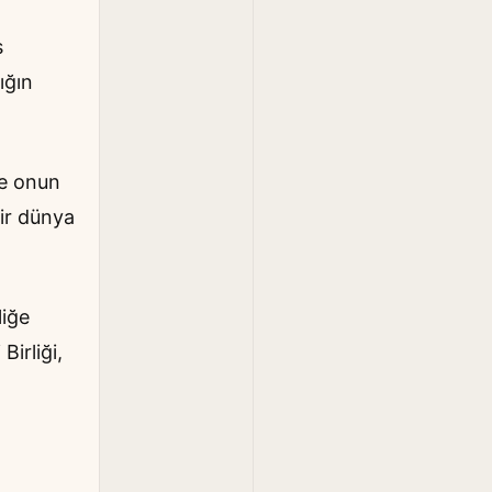
s
ığın
ve onun
ir dünya
liğe
Birliği,