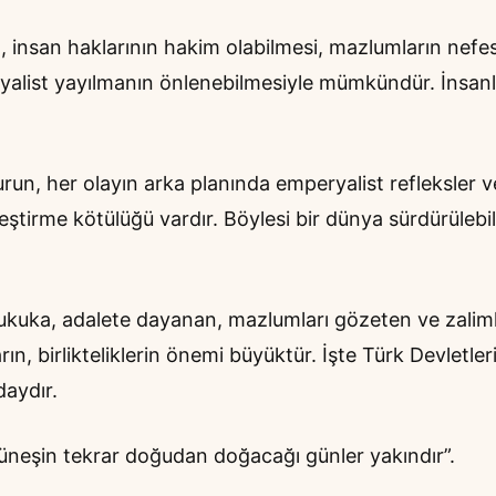
, insan haklarının hakim olabilmesi, mazlumların nefe
eryalist yayılmanın önlenebilmesiyle mümkündür. İnsanl
un, her olayın arka planında emperyalist refleksler 
tirme kötülüğü vardır. Böylesi bir dünya sürdürülebil
 hukuka, adalete dayanan, mazlumları gözeten ve zalim
ın, birlikteliklerin önemi büyüktür. İşte Türk Devletleri 
daydır.
Güneşin tekrar doğudan doğacağı günler yakındır”.