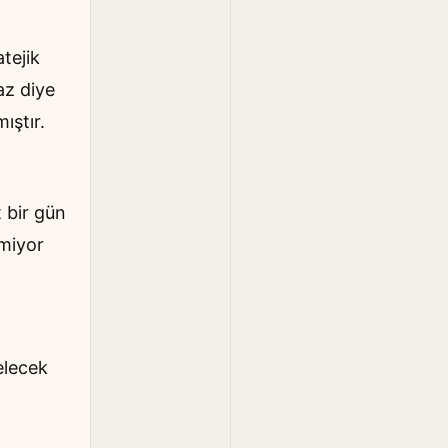
tejik
az diye
ıştır.
 bir gün
emiyor
elecek