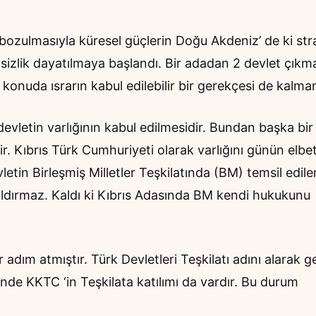
zulmasıyla küresel güçlerin Doğu Akdeniz’ de ki stra
sizlik dayatılmaya başlandı. Bir adadan 2 devlet çıkm
 konuda ısrarın kabul edilebilir bir gerekçesi de kalmam
devletin varlığının kabul edilmesidir. Bundan başka bir
Kıbrıs Türk Cumhuriyeti olarak varlığını günün elbet
etin Birleşmiş Milletler Teşkilatında (BM) temsil edil
ldırmaz. Kaldı ki Kıbrıs Adasında BM kendi hukukunu
dım atmıştır. Türk Devletleri Teşkilatı adını alarak g
çinde KKTC ‘in Teşkilata katılımı da vardır. Bu durum