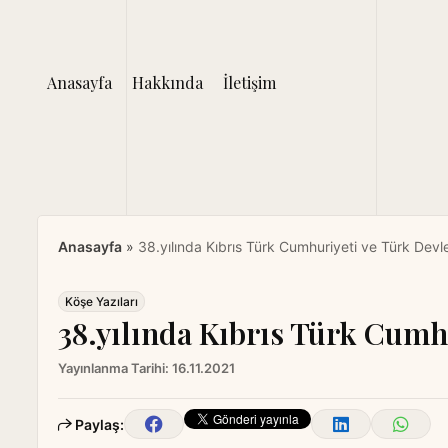
S
k
i
Anasayfa
Hakkında
İletişim
p
t
o
c
o
n
t
Anasayfa
»
38.yılında Kıbrıs Türk Cumhuriyeti ve Türk Devletl
e
n
t
Köşe Yazıları
38.yılında Kıbrıs Türk Cumhu
Yayınlanma Tarihi:
16.11.2021
Paylaş: