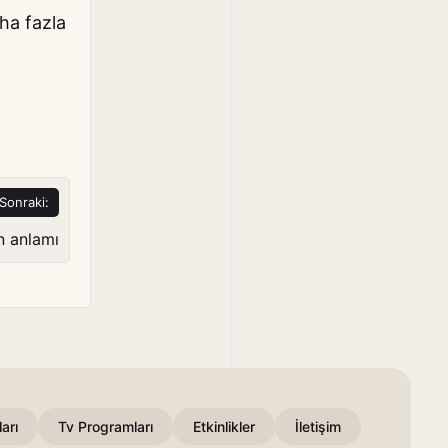
aha fazla
Sonraki:
in anlamı
arı
Tv Programları
Etkinlikler
İletişim