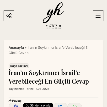
S
k
i
p
t
o
c
o
Anasayfa
»
İran’ın Soykırımcı İsrail’e Verebileceği En
n
Güçlü Cevap
t
e
n
Köşe Yazıları
İran’ın Soykırımcı İsrail’e
t
Verebileceği En Güçlü Cevap
Yayınlanma Tarihi:
17.06.2025
Paylaş: