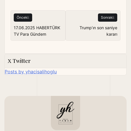
Yazı
Önceki:
Sonraki:
gezinmesi
17.06.2025 HABERTÜRK
Trump’ın son saniye
TV Para Gündem
kararı
Twitter
Posts by yhacisalihoglu