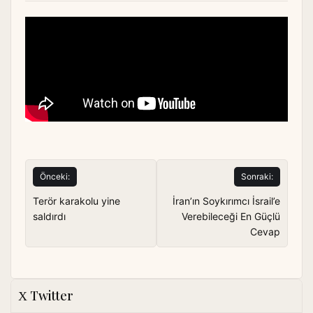
Yazı
Önceki:
Sonraki:
gezinmesi
Terör karakolu yine
İran’ın Soykırımcı İsrail’e
saldırdı
Verebileceği En Güçlü
Cevap
Twitter