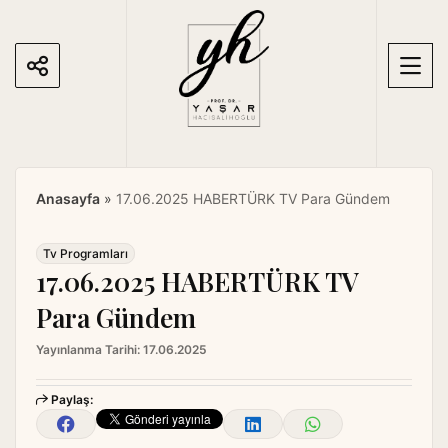
S
k
i
p
t
o
c
o
Anasayfa
»
17.06.2025 HABERTÜRK TV Para Gündem
n
t
e
Tv Programları
17.06.2025 HABERTÜRK TV
n
t
Para Gündem
Yayınlanma Tarihi:
17.06.2025
Paylaş: