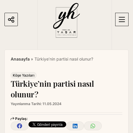
S
k
i
p
t
o
c
o
Anasayfa
»
Türkiye’nin partisi nasıl olunur?
n
t
e
Köşe Yazıları
Türkiye’nin partisi nasıl
n
t
olunur?
Yayınlanma Tarihi:
11.05.2024
Paylaş: