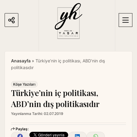
S
k
i
p
t
o
c
o
Anasayfa
»
Türkiye’nin iç politikası, ABD’nin dış
n
politikasıdır
t
e
n
Köşe Yazıları
Türkiye’nin iç politikası,
t
ABD’nin dış politikasıdır
Yayınlanma Tarihi:
02.07.2019
Paylaş: