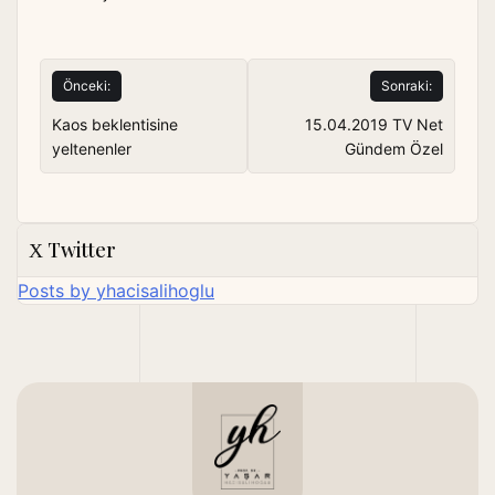
Yazı
Önceki:
Sonraki:
gezinmesi
Kaos beklentisine
15.04.2019 TV Net
yeltenenler
Gündem Özel
Twitter
Posts by yhacisalihoglu