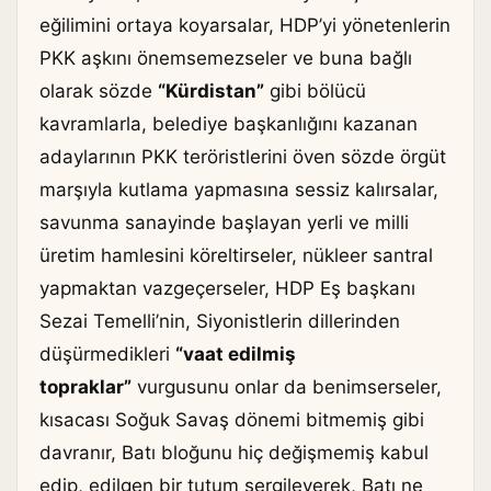
eğilimini ortaya koyarsalar, HDP’yi yönetenlerin
PKK aşkını önemsemezseler ve buna bağlı
olarak sözde
“Kürdistan”
gibi bölücü
kavramlarla, belediye başkanlığını kazanan
adaylarının PKK teröristlerini öven sözde örgüt
marşıyla kutlama yapmasına sessiz kalırsalar,
savunma sanayinde başlayan yerli ve milli
üretim hamlesini köreltirseler, nükleer santral
yapmaktan vazgeçerseler, HDP Eş başkanı
Sezai Temelli’nin, Siyonistlerin dillerinden
düşürmedikleri
“vaat edilmiş
topraklar”
vurgusunu onlar da benimserseler,
kısacası Soğuk Savaş dönemi bitmemiş gibi
davranır, Batı bloğunu hiç değişmemiş kabul
edip, edilgen bir tutum sergileyerek, Batı ne