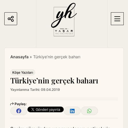
S
k
i
p
t
o
c
o
Anasayfa
»
Türkiye’nin gerçek baharı
n
t
e
Köşe Yazıları
Türkiye’nin gerçek baharı
n
t
Yayınlanma Tarihi:
09.04.2019
Paylaş: