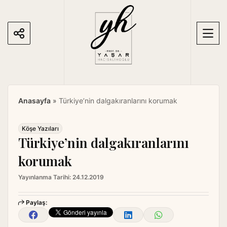
S
k
i
p
t
o
c
o
Anasayfa
»
Türkiye’nin dalgakıranlarını korumak
n
t
e
Köşe Yazıları
Türkiye’nin dalgakıranlarını
n
t
korumak
Yayınlanma Tarihi:
24.12.2019
Paylaş: