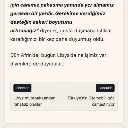
için canımız pahasına yanında yer almamız
gereken bir yerdir. Gerekirse verdiğimiz
desteğin askeri boyutunu
artıracağız”
diyerek, dosta düşmana istiklal
kararlığımızı bir kez daha duyurmuş oldu.
Dün Afrin’de, bugün Libya’da ne işimiz var
diyenlere de duyurulur…
Yazı
Önceki:
Sonraki:
gezinmesi
Libya mutabakatından
Türkiye’nin Otomobili göz
rahatsız olanlar
kamaştırıyor