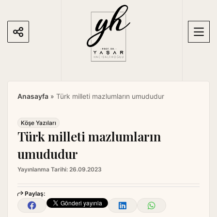
S
k
i
p
t
o
c
o
Anasayfa
»
Türk milleti mazlumların umududur
n
t
e
Köşe Yazıları
Türk milleti mazlumların
n
t
umududur
Yayınlanma Tarihi:
26.09.2023
Paylaş: