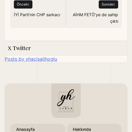
Yazı
Önceki:
Sonraki:
gezinmesi
İYİ Parti’nin CHP sarkacı
AİHM FETÖ’ye de sahip
çıktı
Twitter
Posts by yhacisalihoglu
Anasayfa
Hakkında