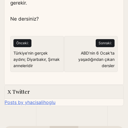
gerekir.
Ne dersiniz?
Yazı
Önceki:
Sonraki:
gezinmesi
Türkiye’nin gerçek
ABD’nin 6 Ocak’ta
aydını; Diyarbakır, Şırnak
yaşadığından çıkan
anneleridir
dersler
Twitter
Posts by yhacisalihoglu