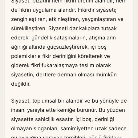
Siyaset; bizatihi hem fikrin üretim alanıdır, hem
de fikrin uygulama alandır. Fikirdir siyaseti;
zenginleştiren, etkinleştiren, yaygınlaştıran ve
süreklileştiren. Siyaseti dar kalıplara tutsak
ederek, gündelik sataşmaların, atışmaların
ağırlığı altında güçsüzleştirerek, içi boş
polemiklerle fikir derinliğini körelterek ve
giderek fikri fukaralaşmaya teslim olarak
siyasetin, dertlere derman olması mümkün
değildir.
Siyaset, toplumsal bir alandır ve bu yönüyle de
insani yanıyla ette kemiğe bürünür. Bu yüzden
siyasette sahicilik esastır. İçi boş, derinliği
olmayan sloganları, samimiyetten uzak sadece
oy avcılığına yarayan tercihleri, güçlü fikirlerle