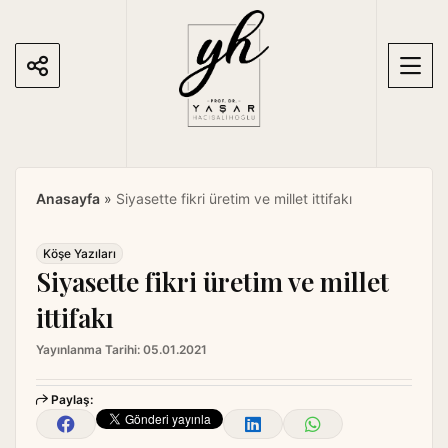
S
k
i
p
t
o
c
o
Anasayfa
»
Siyasette fikri üretim ve millet ittifakı
n
t
e
Köşe Yazıları
Siyasette fikri üretim ve millet
n
t
ittifakı
Yayınlanma Tarihi:
05.01.2021
Paylaş: