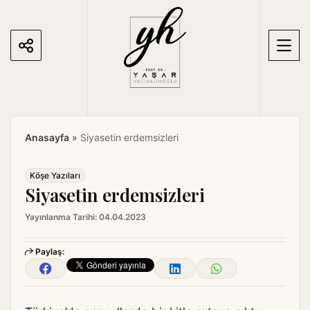
S
k
i
p
t
o
c
o
Anasayfa
»
Siyasetin erdemsizleri
n
t
e
Köşe Yazıları
Siyasetin erdemsizleri
n
t
Yayınlanma Tarihi:
04.04.2023
Paylaş: