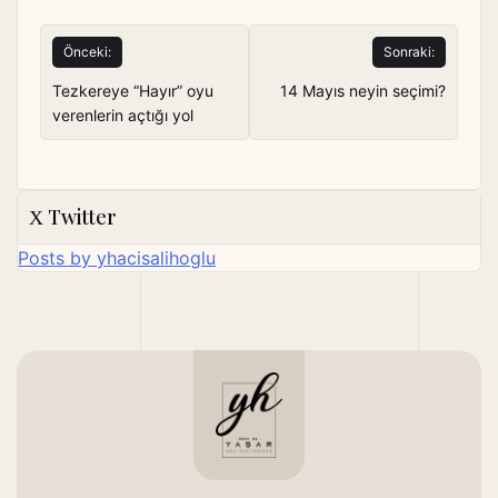
Yazı
Önceki:
Sonraki:
gezinmesi
Tezkereye “Hayır” oyu
14 Mayıs neyin seçimi?
verenlerin açtığı yol
Twitter
Posts by yhacisalihoglu