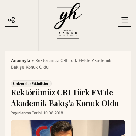
S
k
i
p
t
o
c
o
Anasayfa
»
Rektörümüz CRI Türk FM’de Akademik
n
Bakış’a Konuk Oldu
t
e
n
Üniversite Etkinlikleri
Rektörümüz CRI Türk FM’de
t
Akademik Bakış’a Konuk Oldu
Yayınlanma Tarihi:
10.08.2018