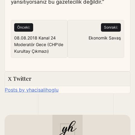
yansıtıyorsanız bu gazetecilik değildir.”
Yazı
Önceki:
Sonraki:
gezinmesi
08.08.2018 Kanal 24
Ekonomik Savaş
Moderatör Gece (CHP’de
Kurultay Çıkmazı)
Twitter
Posts by yhacisalihoglu