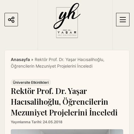
S
k
i
p
t
o
c
o
Anasayfa
»
Rektör Prof. Dr. Yaşar Hacısalihoğlu,
n
Öğrencilerin Mezuniyet Projelerini İnceledi
t
e
n
Üniversite Etkinlikleri
Rektör Prof. Dr. Yaşar
t
Hacısalihoğlu, Öğrencilerin
Mezuniyet Projelerini İnceledi
Yayınlanma Tarihi:
24.05.2018