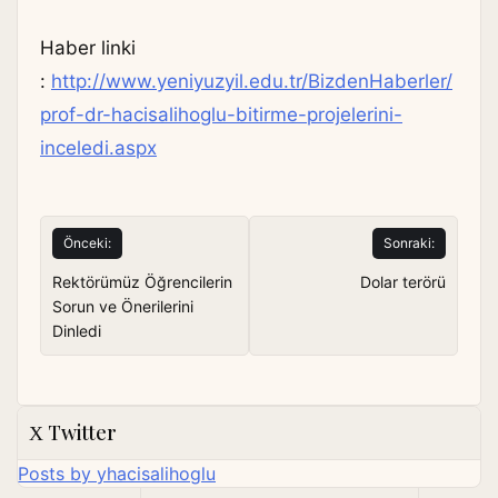
Haber linki
:
http://www.yeniyuzyil.edu.tr/BizdenHaberler/
prof-dr-hacisalihoglu-bitirme-projelerini-
inceledi.aspx
Yazı
Önceki:
Sonraki:
gezinmesi
Rektörümüz Öğrencilerin
Dolar terörü
Sorun ve Önerilerini
Dinledi
Twitter
Posts by yhacisalihoglu