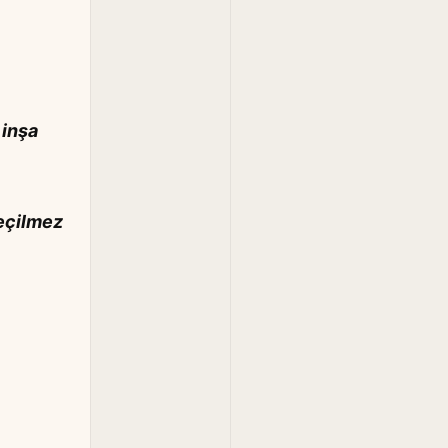
 inşa
geçilmez