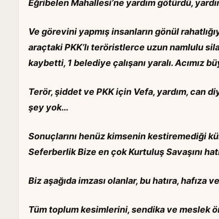
Eğribelen Mahallesi’ne yardım götürdü, yardıml
Ve görevini yapmış insanların gönül rahatlığı
araçtaki PKK’lı teröristlerce uzun namlulu silah
kaybetti, 1 belediye çalışanı yaralı. Acımız bü
Terör, şiddet ve PKK için Vefa, yardım, can d
şey yok…
Sonuçlarını henüz kimsenin kestiremediği küre
Seferberlik Bize en çok Kurtuluş Savaşını hatı
Biz aşağıda imzası olanlar, bu hatıra, hafıza v
Tüm toplum kesimlerini, sendika ve meslek örgüt