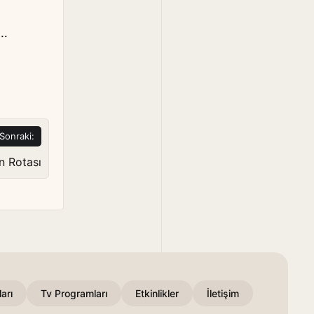
z…
Sonraki:
in Rotası
arı
Tv Programları
Etkinlikler
İletişim