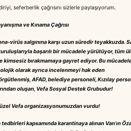
riyi, seferberlik çağrısını sizlerle paylaşıyorum
.
Dayanışma ve Kınama Çağrısı
rona-virüs salgınına karşı uzun süredir teyakkuzda. S
uruluşlarıyla başarılı bir mücadele yürütüyor, tüm ü
 ve kimsesiz bırakmamaya gayret ediyor. Bu mücadele
yolojik olarak ayrıca incelenmeyi hak eden
örgütlenmiş, AFAD, belediye personeli, Kızılay perso
arından oluşan, Vefa Sosyal Destek Grubudur!
güzel Vefa organizasyonumuzdan vurdu!
ın tedbirleri kapsamında karantinaya alınan Van’ın Öza