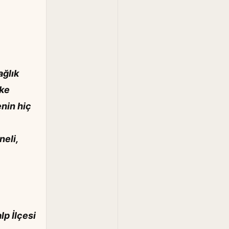
ağlık
lke
nin hiç
neli,
lp İlçesi