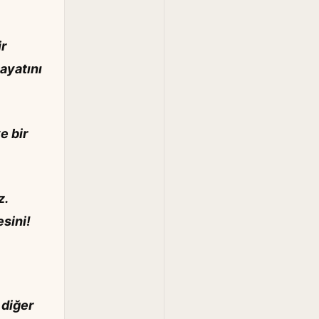
ir
hayatını
e bir
z.
esini!
 diğer