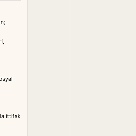
in;
f
i,
osyal
a ittifak