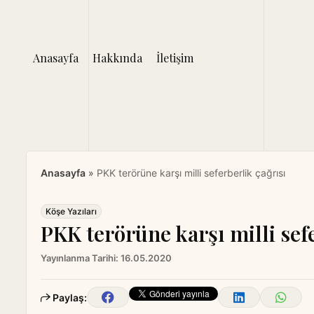
S
k
i
Anasayfa
Hakkında
İletişim
p
t
o
c
o
n
t
Anasayfa
»
PKK terörüne karşı milli seferberlik çağrısı
e
n
t
Köşe Yazıları
PKK terörüne karşı milli sefe
Yayınlanma Tarihi:
16.05.2020
Paylaş: