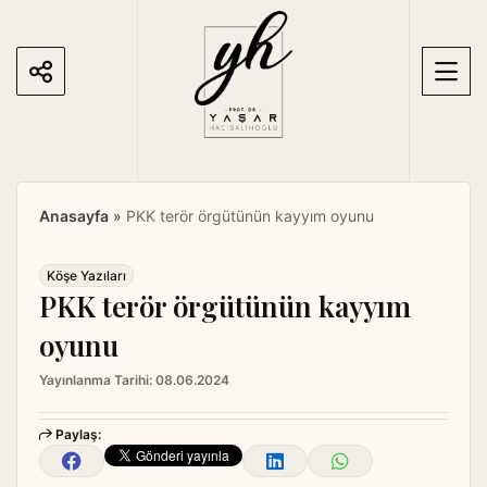
S
k
i
p
t
o
c
o
Anasayfa
»
PKK terör örgütünün kayyım oyunu
n
t
e
Köşe Yazıları
PKK terör örgütünün kayyım
n
t
oyunu
Yayınlanma Tarihi:
08.06.2024
Paylaş: