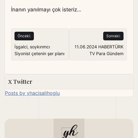
İnanın yanılmayı çok isteriz…
Yazı
Önceki:
Sonraki:
gezinmesi
İşgalci, soykırımcı
11.06.2024 HABERTÜRK
Siyonist çetenin şer planı
TV Para Gündem
Twitter
Posts by yhacisalihoglu