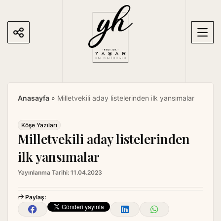
S
k
i
p
t
o
c
o
Anasayfa
»
Milletvekili aday listelerinden ilk yansımalar
n
t
e
Köşe Yazıları
Milletvekili aday listelerinden
n
t
ilk yansımalar
Yayınlanma Tarihi:
11.04.2023
Paylaş: