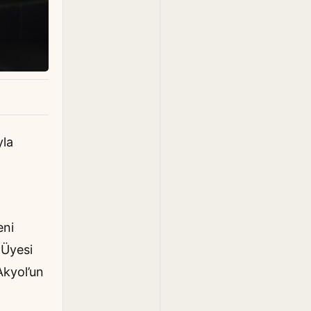
yla
eni
 Üyesi
Akyol’un