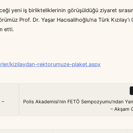
ceği yeni iş birlikteliklerinin görüşüldüğü ziyaret sıras
örümüz Prof. Dr. Yaşar Hacısalihoğlu’na Türk Kızılay’ı
 etti.
erler/kizilaydan-rektorumuze-plaket.aspx
 –
Polis Akademisi’nin FETÖ Sempozyumu’ndan Yan
– Akşam G