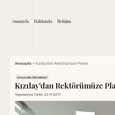
S
k
i
Anasayfa
Hakkında
İletişim
p
t
o
c
o
n
t
Anasayfa
»
Kızılay’dan Rektörümüze Plaket
e
n
t
Üniversite Etkinlikleri
Kızılay’dan Rektörümüze Pl
Yayınlanma Tarihi:
22.11.2017