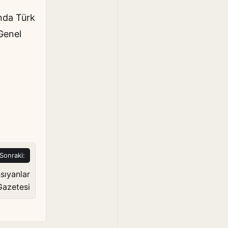
ında Türk
 Genel
Sonraki:
sıyanlar
azetesi