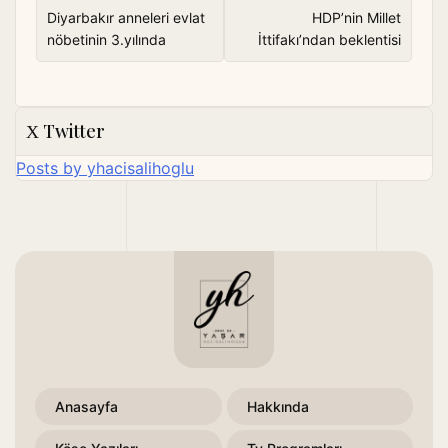
gezinmesi
Diyarbakır anneleri evlat
HDP’nin Millet
nöbetinin 3.yılında
İttifakı’ndan beklentisi
Twitter
Posts by yhacisalihoglu
Anasayfa
Hakkında