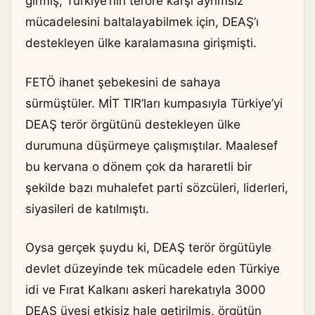
girmiş, Türkiye’nin teröre karşı ayrımsız
mücadelesini baltalayabilmek için, DEAŞ’ı
destekleyen ülke karalamasına girişmişti.
FETÖ ihanet şebekesini de sahaya
sürmüştüler. MİT TIR’ları kumpasıyla Türkiye’yi
DEAŞ terör örgütünü destekleyen ülke
durumuna düşürmeye çalışmıştılar. Maalesef
bu kervana o dönem çok da hararetli bir
şekilde bazı muhalefet parti sözcüleri, liderleri,
siyasileri de katılmıştı.
Oysa gerçek şuydu ki, DEAŞ terör örgütüyle
devlet düzeyinde tek mücadele eden Türkiye
idi ve Fırat Kalkanı askeri harekatıyla 3000
DEAŞ üyesi etkisiz hale getirilmiş, örgütün