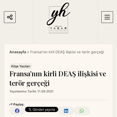
S
k
i
p
t
o
c
o
Anasayfa
»
Fransa’nın kirli DEAŞ ilişkisi ve terör gerçeği
n
t
e
Köşe Yazıları
Fransa’nın kirli DEAŞ ilişkisi ve
n
t
terör gerçeği
Yayınlanma Tarihi:
11.09.2021
Paylaş: