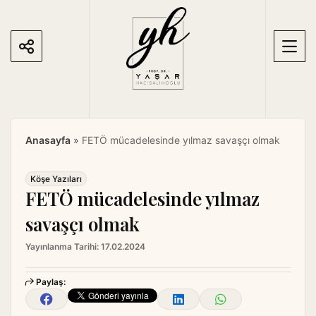
S
k
i
p
t
o
c
o
Anasayfa
»
FETÖ mücadelesinde yılmaz savaşçı olmak
n
t
e
Köşe Yazıları
FETÖ mücadelesinde yılmaz
n
t
savaşçı olmak
Yayınlanma Tarihi:
17.02.2024
Paylaş: