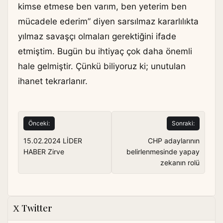
kimse etmese ben varım, ben yeterim ben
mücadele ederim” diyen sarsılmaz kararlılıkta
yılmaz savaşçı olmaları gerektiğini ifade
etmiştim. Bugün bu ihtiyaç çok daha önemli
hale gelmiştir. Çünkü biliyoruz ki; unutulan
ihanet tekrarlanır.
Yazı
Önceki:
Sonraki:
gezinmesi
15.02.2024 LİDER
CHP adaylarının
HABER Zirve
belirlenmesinde yapay
zekanın rolü
Twitter