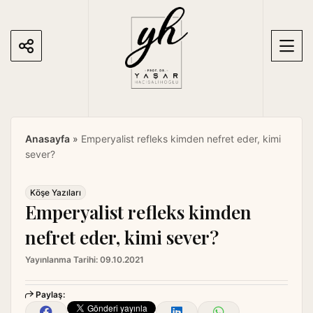
S
k
i
p
t
o
c
o
Anasayfa
»
Emperyalist refleks kimden nefret eder, kimi
n
sever?
t
e
n
Köşe Yazıları
Emperyalist refleks kimden
t
nefret eder, kimi sever?
Yayınlanma Tarihi:
09.10.2021
Paylaş: