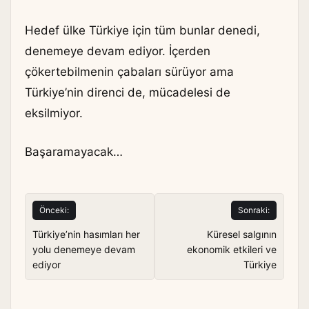
Hedef ülke Türkiye için tüm bunlar denedi,
denemeye devam ediyor. İçerden
çökertebilmenin çabaları sürüyor ama
Türkiye’nin direnci de, mücadelesi de
eksilmiyor.
Başaramayacak…
Yazı
Önceki:
Sonraki:
gezinmesi
Türkiye’nin hasımları her
Küresel salgının
yolu denemeye devam
ekonomik etkileri ve
ediyor
Türkiye