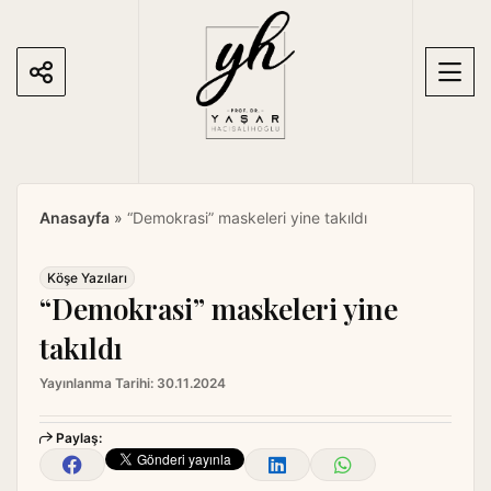
S
k
i
p
t
o
c
o
Anasayfa
»
“Demokrasi” maskeleri yine takıldı
n
t
e
Köşe Yazıları
“Demokrasi” maskeleri yine
n
t
takıldı
Yayınlanma Tarihi:
30.11.2024
Paylaş: