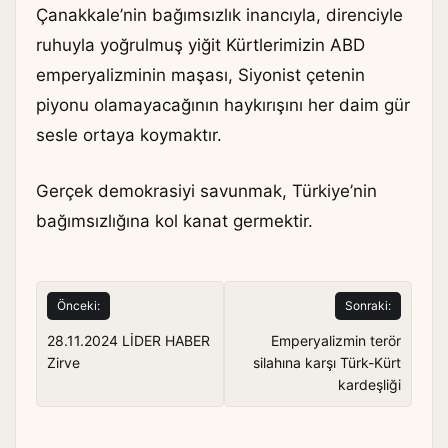
Çanakkale’nin bağımsızlık inancıyla, direnciyle
ruhuyla yoğrulmuş yiğit Kürtlerimizin ABD
emperyalizminin maşası, Siyonist çetenin
piyonu olamayacağının haykırışını her daim gür
sesle ortaya koymaktır.
Gerçek demokrasiyi savunmak, Türkiye’nin
bağımsızlığına kol kanat germektir.
Yazı
Önceki:
Sonraki:
gezinmesi
28.11.2024 LİDER HABER
Emperyalizmin terör
Zirve
silahına karşı Türk-Kürt
kardeşliği