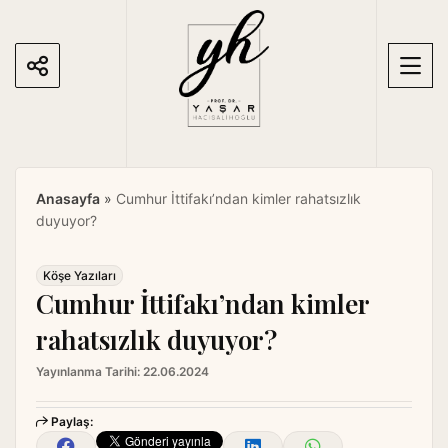
S
k
i
p
t
o
c
o
Anasayfa
»
Cumhur İttifakı’ndan kimler rahatsızlık
n
duyuyor?
t
e
n
Köşe Yazıları
Cumhur İttifakı’ndan kimler
t
rahatsızlık duyuyor?
Yayınlanma Tarihi:
22.06.2024
Paylaş: