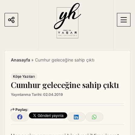
S
k
i
p
t
o
c
o
Anasayfa
»
Cumhur geleceğine sahip çıktı
n
t
e
Köşe Yazıları
Cumhur geleceğine sahip çıktı
n
t
Yayınlanma Tarihi:
02.04.2019
Paylaş: