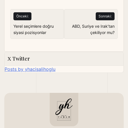
Yazı
Önceki:
Sonraki:
gezinmesi
Yerel seçimlere doğru
ABD, Suriye ve Irak’tan
siyasi pozisyonlar
çekiliyor mu?
Twitter
Posts by yhacisalihoglu