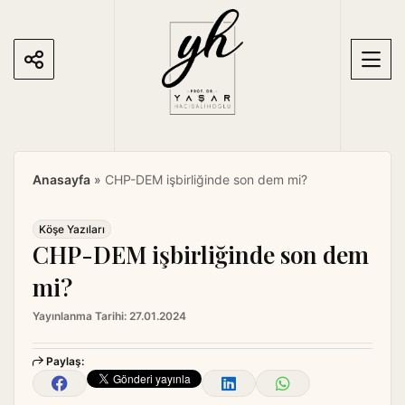
S
k
i
p
t
o
c
o
Anasayfa
»
CHP-DEM işbirliğinde son dem mi?
n
t
e
Köşe Yazıları
CHP-DEM işbirliğinde son dem
n
t
mi?
Yayınlanma Tarihi:
27.01.2024
Paylaş: