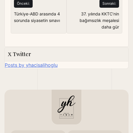
Yazı
Önceki:
Sonraki:
gezinmesi
Türkiye-ABD arasında 4
37. yılında KKTC’nin
sorunda siyasetin sınavı
bağımsızlık meşalesi
daha gür
Twitter
Posts by yhacisalihoglu