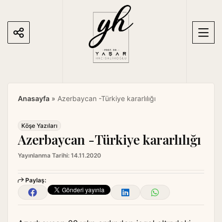
S
k
i
p
t
o
c
o
Anasayfa
»
Azerbaycan -Türkiye kararlılığı
n
t
e
Köşe Yazıları
Azerbaycan -Türkiye kararlılığı
n
t
Yayınlanma Tarihi:
14.11.2020
Paylaş: