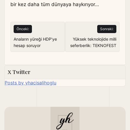
bir kez daha tüm dünyaya haykırıyor…
Yazı
Önceki:
Sonraki:
gezinmesi
Anaların yüreği HDP’ye
Yüksek teknolojide milli
hesap soruyor
seferberlik: TEKNOFEST
Twitter
Posts by yhacisalihoglu