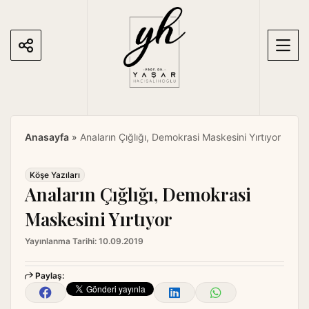
S
k
i
p
t
o
c
o
Anasayfa
»
Anaların Çığlığı, Demokrasi Maskesini Yırtıyor
n
t
e
Köşe Yazıları
Anaların Çığlığı, Demokrasi
n
t
Maskesini Yırtıyor
Yayınlanma Tarihi:
10.09.2019
Paylaş: