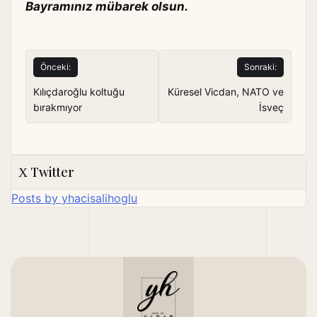
Bayramınız mübarek olsun.
Yazı
Önceki:
Sonraki:
gezinmesi
Kılıçdaroğlu koltuğu
Küresel Vicdan, NATO ve
bırakmıyor
İsveç
Twitter
Posts by yhacisalihoglu