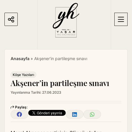
S
k
i
p
t
o
c
o
Anasayfa
»
Akşener’in partileşme sınavı
n
t
e
Köşe Yazıları
Akşener’in partileşme sınavı
n
t
Yayınlanma Tarihi:
27.06.2023
Paylaş: