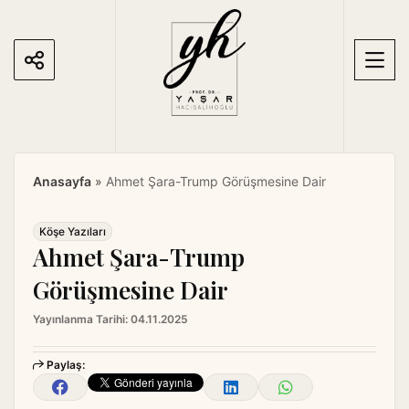
S
k
i
p
t
o
c
o
Anasayfa
»
Ahmet Şara-Trump Görüşmesine Dair
n
t
e
Köşe Yazıları
Ahmet Şara-Trump
n
t
Görüşmesine Dair
Yayınlanma Tarihi:
04.11.2025
Paylaş: