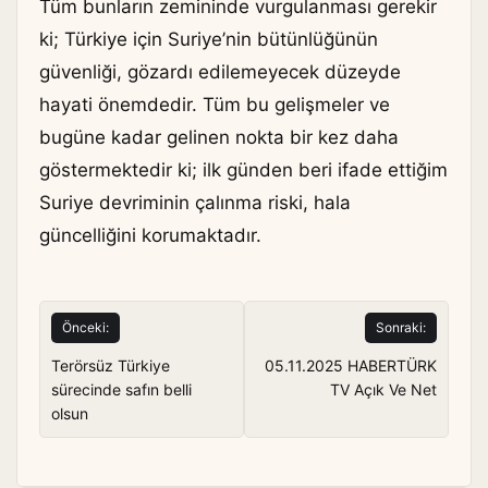
Tüm bunların zemininde vurgulanması gerekir
ki; Türkiye için Suriye’nin bütünlüğünün
güvenliği, gözardı edilemeyecek düzeyde
hayati önemdedir. Tüm bu gelişmeler ve
bugüne kadar gelinen nokta bir kez daha
göstermektedir ki; ilk günden beri ifade ettiğim
Suriye devriminin çalınma riski, hala
güncelliğini korumaktadır.
Yazı
Önceki:
Sonraki:
gezinmesi
Terörsüz Türkiye
05.11.2025 HABERTÜRK
sürecinde safın belli
TV Açık Ve Net
olsun