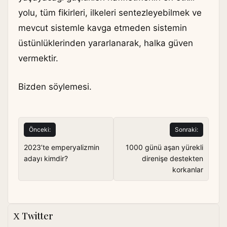
yolu, tüm fikirleri, ilkeleri sentezleyebilmek ve
mevcut sistemle kavga etmeden sistemin
üstünlüklerinden yararlanarak, halka güven
vermektir.
Bizden söylemesi.
Yazı
Önceki:
Sonraki:
gezinmesi
2023’te emperyalizmin
1000 günü aşan yürekli
adayı kimdir?
direnişe destekten
korkanlar
Twitter