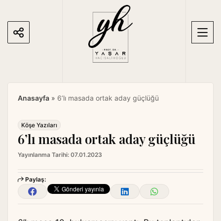
S
k
i
p
t
o
c
o
Anasayfa
»
6’lı masada ortak aday güçlüğü
n
t
e
Köşe Yazıları
6’lı masada ortak aday güçlüğü
n
t
Yayınlanma Tarihi:
07.01.2023
Paylaş: