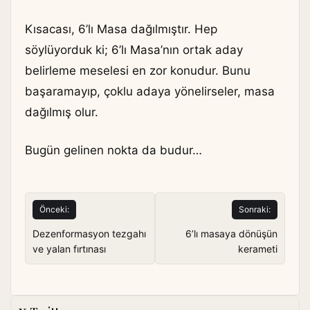
Kısacası, 6’lı Masa dağılmıştır. Hep
söylüyorduk ki; 6’lı Masa’nın ortak aday
belirleme meselesi en zor konudur. Bunu
başaramayıp, çoklu adaya yönelirseler, masa
dağılmış olur.
Bugün gelinen nokta da budur…
Yazı
Önceki:
Sonraki:
gezinmesi
Dezenformasyon tezgahı
6’lı masaya dönüşün
ve yalan fırtınası
kerameti