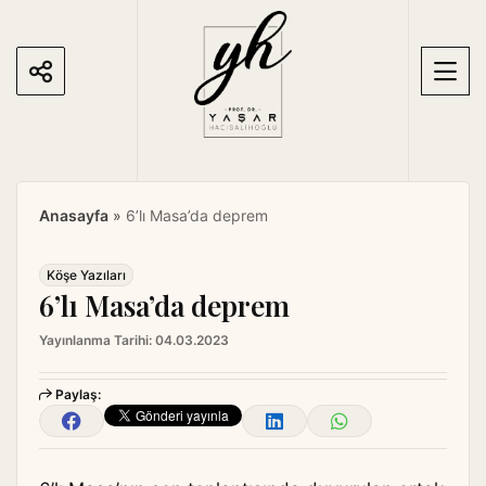
S
k
i
p
t
o
c
o
Anasayfa
»
6’lı Masa’da deprem
n
t
e
Köşe Yazıları
6’lı Masa’da deprem
n
t
Yayınlanma Tarihi:
04.03.2023
Paylaş: