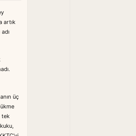
ey
a artık
 adı
k
adı.
danın üç
 hükme
 tek
ukuku,
 KKTC’yi