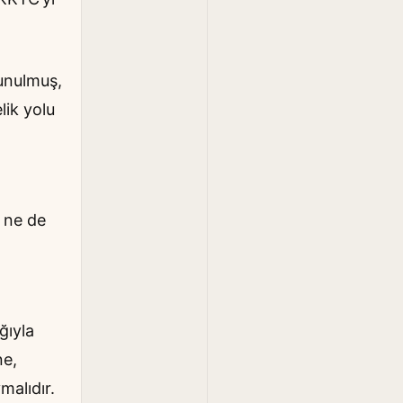
sunulmuş,
lik yolu
ı ne de
ğıyla
ne,
malıdır.