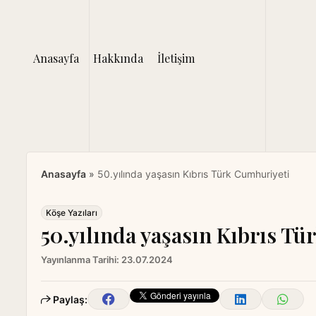
S
k
i
Anasayfa
Hakkında
İletişim
p
t
o
c
o
n
t
Anasayfa
»
50.yılında yaşasın Kıbrıs Türk Cumhuriyeti
e
n
t
Köşe Yazıları
50.yılında yaşasın Kıbrıs T
Yayınlanma Tarihi:
23.07.2024
Paylaş: