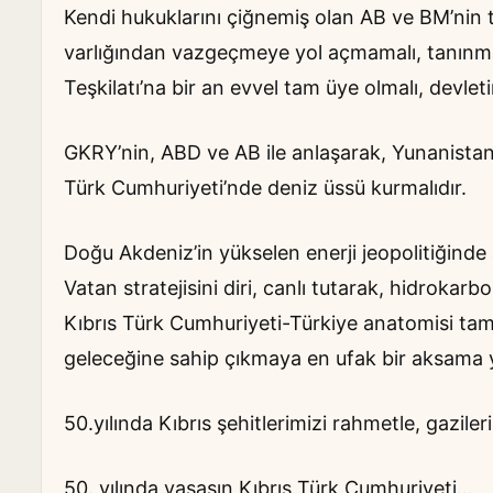
Kendi hukuklarını çiğnemiş olan AB ve BM’nin
varlığından vazgeçmeye yol açmamalı, tanınma 
Teşkilatı’na bir an evvel tam üye olmalı, devle
GKRY’nin, ABD ve AB ile anlaşarak, Yunanistan 
Türk Cumhuriyeti’nde deniz üssü kurmalıdır.
Doğu Akdeniz’in yükselen enerji jeopolitiğind
Vatan stratejisini diri, canlı tutarak, hidrokar
Kıbrıs Türk Cumhuriyeti-Türkiye anatomisi tam b
geleceğine sahip çıkmaya en ufak bir aksama
50.yılında Kıbrıs şehitlerimizi rahmetle, gazile
50. yılında yaşasın Kıbrıs Türk Cumhuriyeti…