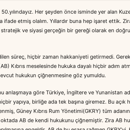
 50.yılındayız. Her şeyden önce isminde yer alan Kuz
ha ifade etmiş olalım. Yıllardır buna hep işaret ettik. Zir
stratejik ve siyasi gerçeğin bir gereği olarak en doğru
edilen süreç, hiçbir zaman hakkaniyeti getirmedi. Gere
 (AB) Kıbrıs meselesinde hukuka dayalı hiçbir adım atm
ı mevcut hukukun çiğnenmesine göz yumuldu.
bu anlaşmaya göre Türkiye, İngiltere ve Yunanistan a
hiçbir yapıya, birliğe ada tek başına giremez. Bu açık
enmiş, Güney Kıbrıs Rum Yönetimi(GKRY) tüm adanın
 noktada AB de kendi hukukunu çiğnemiştir. Zira AB h
apılmasına engeldir. AB de bu esasa rağmen GKRY’yi,