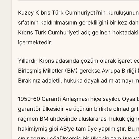
Kuzey Kıbrıs Türk Cumhuriyeti’nin kuruluşunun
sıfatının kaldırılmasının gerekliliğini bir kez da
Kıbrıs Türk Cumhuriyeti adı; gelinen noktadaki 
içermektedir.
Yıllardır Kıbrıs adasında çözüm olarak işaret 
Birleşmiş Milletler (BM) gerekse Avrupa Birliği
Bırakınız adaletli, hukuka dayalı adım atmay
1959-60 Garanti Anlaşması hiçe sayıldı. Oysa 
garantör ülkesidir ve üçünün birlikte olmadığı 
rağmen BM uhdesinde uluslararası hukuk çiğn
hakimiymiş gibi AB’ye tam üye yapılmıştır. Bu
sınır sorunu çözülmemiş bir ülkenin tam üye y