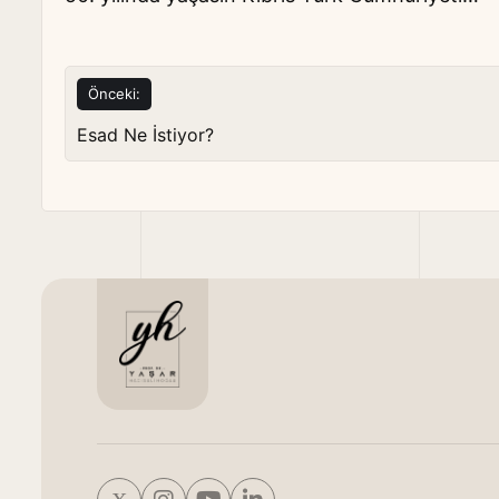
Yazı
Önceki:
gezinmesi
Esad Ne İstiyor?