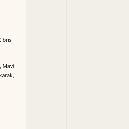
ıbrıs
, Mavi
ıkarak,