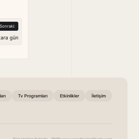
Sonraki:
kara gün
arı
Tv Programları
Etkinlikler
İletişim