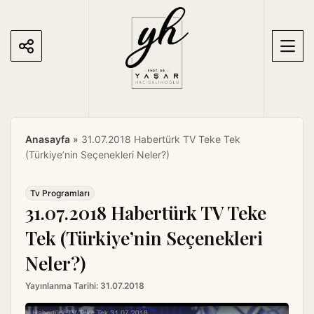
S
k
i
p
t
o
c
o
Anasayfa
»
31.07.2018 Habertürk TV Teke Tek
n
(Türkiye’nin Seçenekleri Neler?)
t
e
n
Tv Programları
31.07.2018 Habertürk TV Teke
t
Tek (Türkiye’nin Seçenekleri
Neler?)
Yayınlanma Tarihi:
31.07.2018