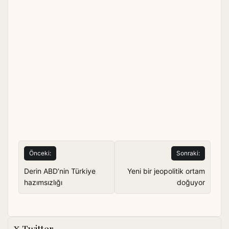
Yazı
Önceki:
Sonraki:
gezinmesi
Derin ABD’nin Türkiye
Yeni bir jeopolitik ortam
hazımsızlığı
doğuyor