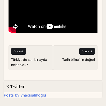
Yazı
Önceki:
Sonraki:
gezinmesi
Türkiye’de son bir ayda
Tarih bilincinin değeri
neler oldu?
Twitter
Posts by yhacisalihoglu