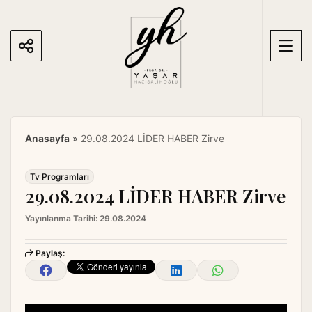
S
k
i
p
t
o
c
o
Anasayfa
»
29.08.2024 LİDER HABER Zirve
n
t
e
Tv Programları
29.08.2024 LİDER HABER Zirve
n
t
Yayınlanma Tarihi:
29.08.2024
Paylaş: