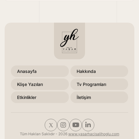
Anasayfa
Hakkında
Köşe Yazıları
Tv Programları
Etkinlikler
İletişim
Tüm Hakları Saklıdır - 2026
www.yasarhacisalihoglu.com