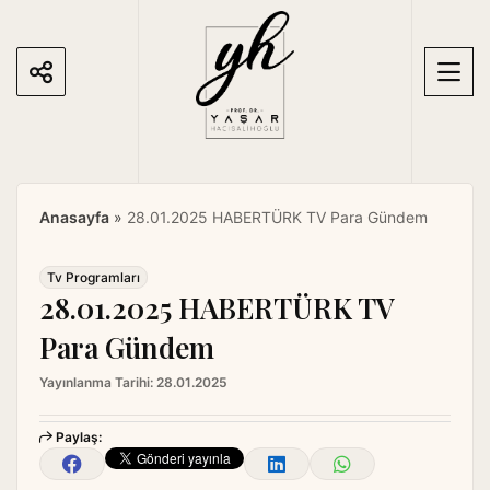
S
k
i
p
t
o
c
o
Anasayfa
»
28.01.2025 HABERTÜRK TV Para Gündem
n
t
e
Tv Programları
28.01.2025 HABERTÜRK TV
n
t
Para Gündem
Yayınlanma Tarihi:
28.01.2025
Paylaş: