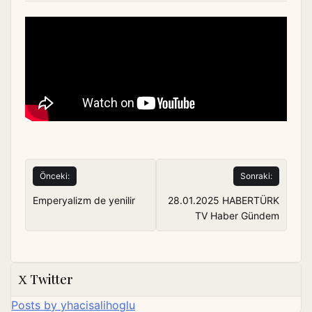
Yazı
Önceki:
Sonraki:
gezinmesi
Emperyalizm de yenilir
28.01.2025 HABERTÜRK
TV Haber Gündem
Twitter
Posts by yhacisalihoglu