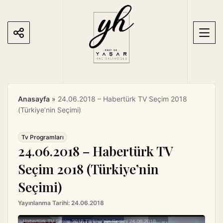
S
k
i
p
t
o
c
o
Anasayfa
»
24.06.2018 – Habertürk TV Seçim 2018
n
(Türkiye’nin Seçimi)
t
e
n
Tv Programları
24.06.2018 – Habertürk TV
t
Seçim 2018 (Türkiye’nin
Seçimi)
Yayınlanma Tarihi:
24.06.2018