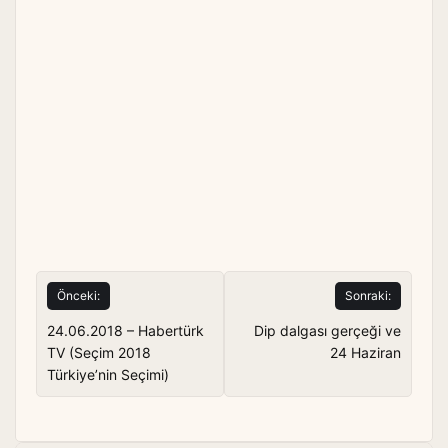
Yazı
Önceki:
Sonraki:
gezinmesi
24.06.2018 – Habertürk
Dip dalgası gerçeği ve
TV (Seçim 2018
24 Haziran
Türkiye’nin Seçimi)