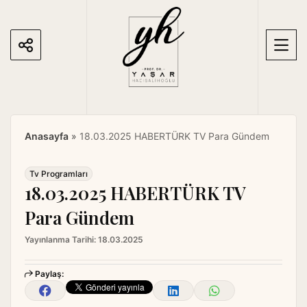
S
k
i
p
t
o
c
o
Anasayfa
»
18.03.2025 HABERTÜRK TV Para Gündem
n
t
e
Tv Programları
18.03.2025 HABERTÜRK TV
n
t
Para Gündem
Yayınlanma Tarihi:
18.03.2025
Paylaş: