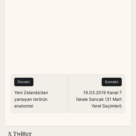
Yazı
Önceki:
Sonraki:
gezinmesi
Yeni Zelanda’dan
19.03.2019 Kanal 7
yansıyan terörün
İskele Sancak (31 Mart
anatomisi
Yerel Seçimleri)
Twitter