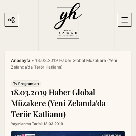
S
k
i
p
t
o
c
o
Anasayfa
»
18.03.2019 Haber Global Müzakere (Yeni
n
Zelanda’da Terör Katliamı)
t
e
n
Tv Programları
18.03.2019 Haber Global
t
Müzakere (Yeni Zelanda’da
Terör Katliamı)
Yayınlanma Tarihi:
18.03.2019