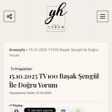
S
k
i
p
t
o
c
o
Anasayfa
»
15.10.2025 TV100 Başak Şengül İle Doğru
n
Yorum
t
e
n
Tv Programları
15.10.2025 TV100 Başak Şengül
t
İle Doğru Yorum
Yayınlanma Tarihi:
15.10.2025
Paylaş: