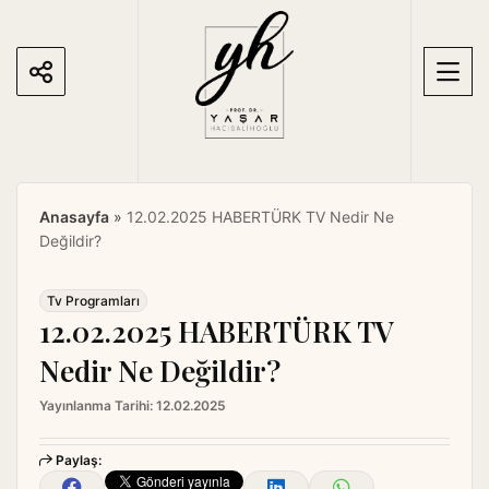
S
k
i
p
t
o
c
o
Anasayfa
»
12.02.2025 HABERTÜRK TV Nedir Ne
n
Değildir?
t
e
n
Tv Programları
12.02.2025 HABERTÜRK TV
t
Nedir Ne Değildir?
Yayınlanma Tarihi:
12.02.2025
Paylaş: