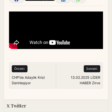
Yazı
Önceki:
Sonraki:
gezinmesi
CHP’de Adaylık Krizi
13.02.2025 LİDER
Derinleşiyor
HABER Zirve
Twitter