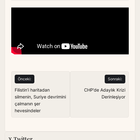
Yazı
Önceki:
Sonraki:
gezinmesi
Filistin’i haritadan
CHP’de Adaylık Krizi
silmenin, Suriye devrimini
Derinleşiyor
çalmanın şer
hevesindeler
Twitter