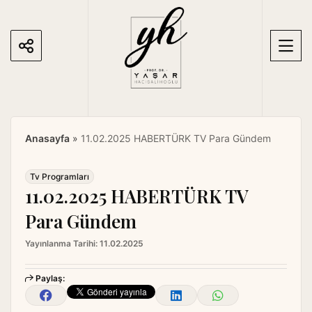
S
k
i
p
t
o
c
o
Anasayfa
»
11.02.2025 HABERTÜRK TV Para Gündem
n
t
e
Tv Programları
11.02.2025 HABERTÜRK TV
n
t
Para Gündem
Yayınlanma Tarihi:
11.02.2025
Paylaş: