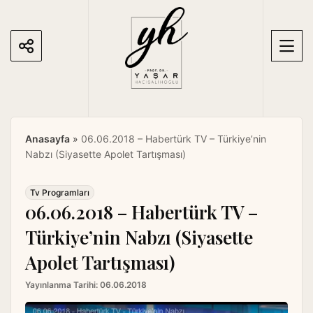
S
k
i
p
t
o
c
o
Anasayfa
»
06.06.2018 – Habertürk TV – Türkiye’nin
n
Nabzı (Siyasette Apolet Tartışması)
t
e
n
Tv Programları
06.06.2018 – Habertürk TV –
t
Türkiye’nin Nabzı (Siyasette
Apolet Tartışması)
Yayınlanma Tarihi:
06.06.2018