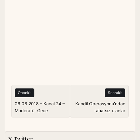
Yazı
Önceki:
Sonraki:
gezinmesi
06.06.2018 – Kanal 24 –
Kandil Operasyonu’ndan
Moderatör Gece
rahatsız olanlar
Twitter